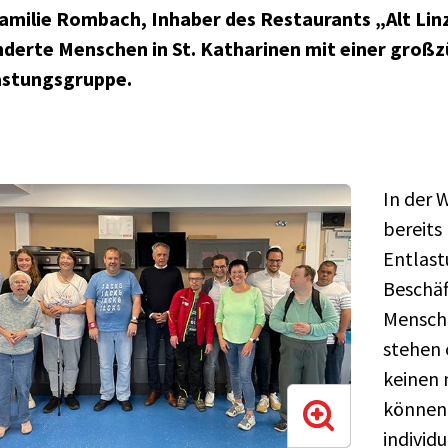
Familie Rombach, Inhaber des Restaurants „Alt Linz
nderte Menschen in St. Katharinen mit einer großz
astungsgruppe.
In der 
bereits
Entlast
Beschäf
Mensche
stehen 
keinen 
können,
individ