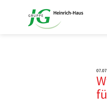
Startseite
Aktuelles
WfbM St. Kathari
07.07
W
fü