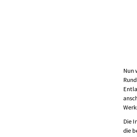
Nun w
Rund
Entla
ansch
Werk
Die I
die b