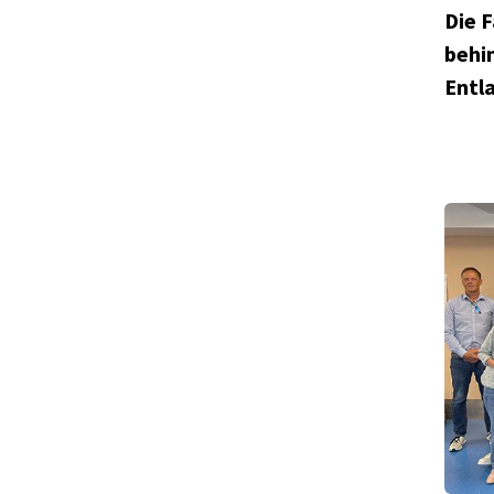
Die 
behi
Entl