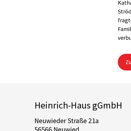
Katha
Ströd
fragt
Famil
verb
Zu
Heinrich-Haus gGmbH
Neuwieder Straße 21a
56566 Neuwied