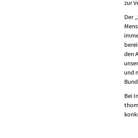
zur V
Der „
Mens
immer
berei
den A
unser
und n
Bund
Bei I
thoma
konk