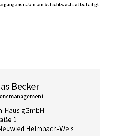
m vergangenen Jahr am Schichtwechsel beteiligt
as Becker
tionsmanagement
ch-Haus gGmbH
raße 1
Neuwied Heimbach-Weis