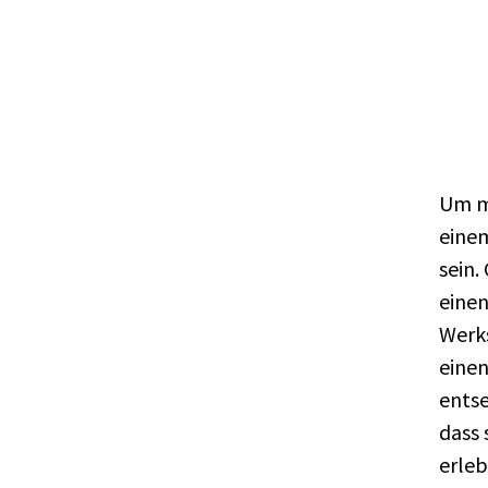
Um mö
einem
sein.
einen
Werks
einen
entse
dass
erleb