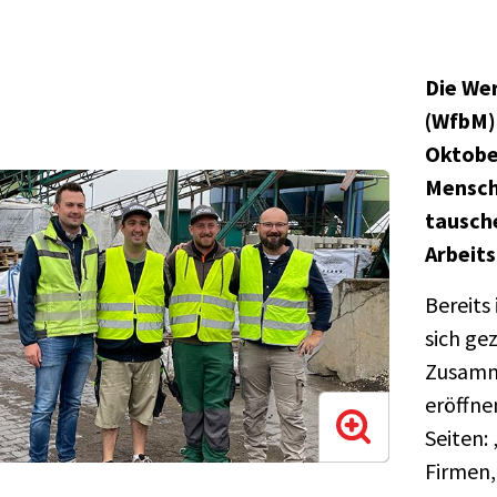
Die We
(WfbM)
Oktobe
Mensch
tausche
Arbeits
Bereits
sich gez
Zusamm
eröffne
Seiten:
Firmen,