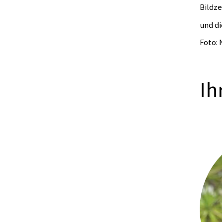
Bildze
und d
Foto:
Ih