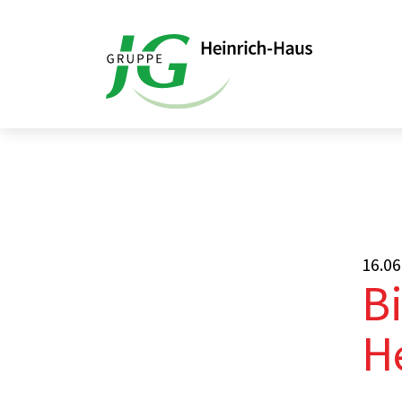
Startseite
Aktuelles
Bischof Ackerma
16.06
B
H