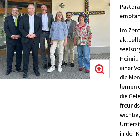
Pastora
empfan
Im Zent
aktuell
seelsor
Heinric
einer V
die Men
lernen 
die Gel
freunds
wichtig,
Unterst
in der 