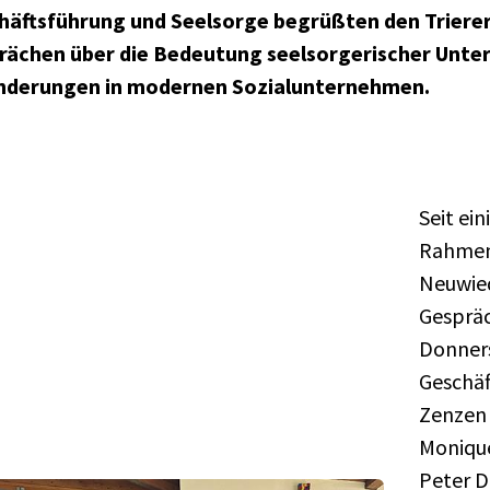
häftsführung und Seelsorge begrüßten den Trierer
rächen über die Bedeutung seelsorgerischer Unte
nderungen in modernen Sozialunternehmen.
Seit ei
Rahmen 
Neuwied
Gesprä
Donners
Geschäf
Zenzen 
Monique
Peter D