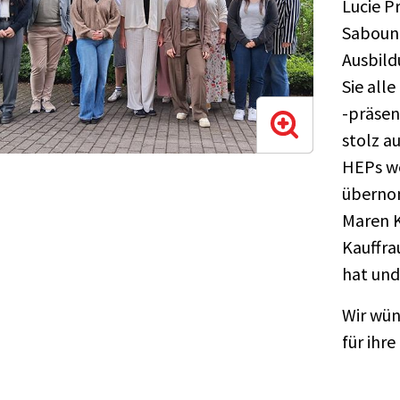
Lucie P
Sabouni
Ausbild
Sie all
-präsen
stolz au
HEPs we
überno
Maren K
Kauffra
hat und
Wir wün
für ihre