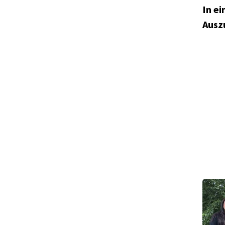
In e
Ausz