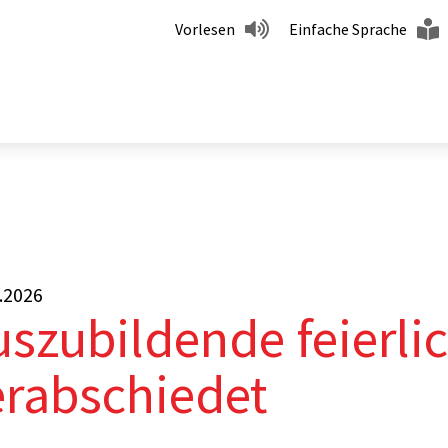
Vorlesen
Einfache Sprache
ierlich verabschiedet
.2026
uszubildende feierli
erabschiedet