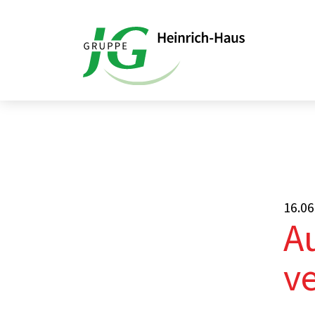
Startseite
Aktuelles
Auszubildende fe
16.06
A
v