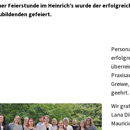
iner Feierstunde im Heinrich’s wurde der erfolgrei
ubildenden gefeiert.
Persona
erfolgr
überrei
Praxisa
Greiwe,
geehrt.
Wir gra
Lana Dil
Maurici