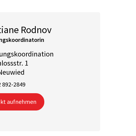
tiane Rodnov
ngskoordinatorin
ungskoordination
lossstr. 1
Neuwied
 892-2849
kt aufnehmen