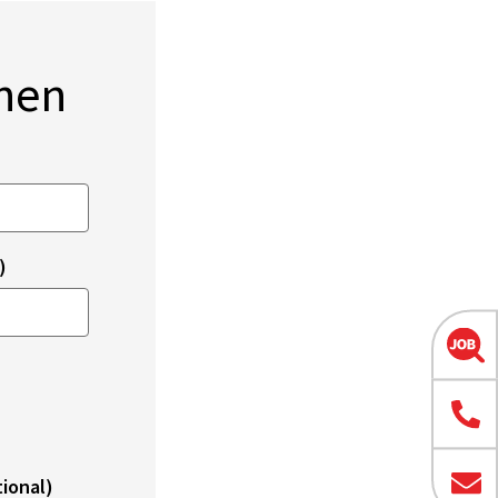
onen
)
ional)