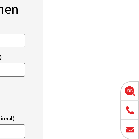
onen
)
ional)