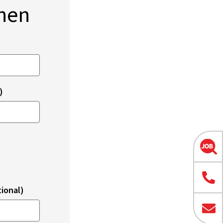
onen
)
ional)