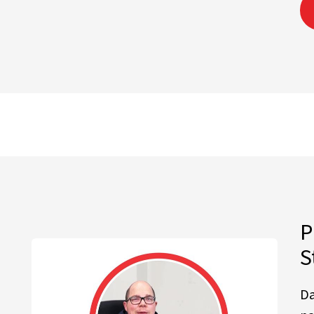
P
S
Da