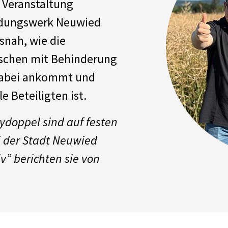
r Veranstaltung
bildungswerk Neuwied
isnah, wie die
nschen mit Behinderung
 dabei ankommt und
le Beteiligten ist.
eydoppel sind auf festen
i der Stadt Neuwied
iv” berichten sie von