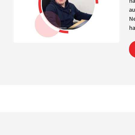
na
au
Ne
ha