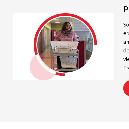
P
So
er
an
de
vi
Fr