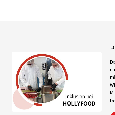
P
Da
du
mi
Wi
Mi
be